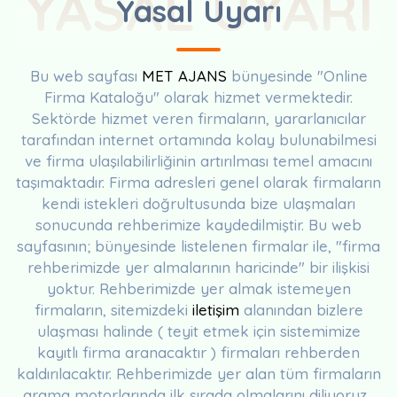
YASAL UYARI
Yasal Uyarı
Bu web sayfası
MET AJANS
bünyesinde "Online
Firma Kataloğu" olarak hizmet vermektedir.
Sektörde hizmet veren firmaların, yararlanıcılar
tarafından internet ortamında kolay bulunabilmesi
ve firma ulaşılabilirliğinin artırılması temel amacını
taşımaktadır. Firma adresleri genel olarak firmaların
kendi istekleri doğrultusunda bize ulaşmaları
sonucunda rehberimize kaydedilmiştir. Bu web
sayfasının; bünyesinde listelenen firmalar ile, "firma
rehberimizde yer almalarının haricinde" bir ilişkisi
yoktur. Rehberimizde yer almak istemeyen
firmaların, sitemizdeki
iletişim
alanından bizlere
ulaşması halinde ( teyit etmek için sistemimize
kayıtlı firma aranacaktır ) firmaları rehberden
kaldırılacaktır. Rehberimizde yer alan tüm firmaların
arama motorlarında ilk sırada olmalarını diliyoruz...