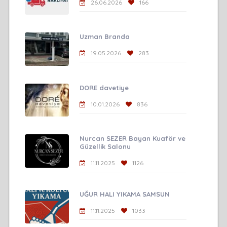
26.06.2026
166
Uzman Branda
19.05.2026
283
DORE davetiye
10.01.2026
836
Nurcan SEZER Bayan Kuaför ve
Güzellik Salonu
11.11.2025
1126
UĞUR HALI YIKAMA SAMSUN
11.11.2025
1033