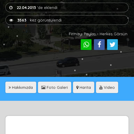
22.04.2013
'de eklendi
3563
kez görüntülendi
Firmayı Paylaş - Herkes Görsün
Hakkımızda
Foto Galeri
Harita
Video