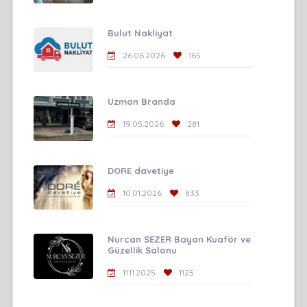
Bulut Nakliyat
26.06.2026
165
Uzman Branda
19.05.2026
281
DORE davetiye
10.01.2026
833
Nurcan SEZER Bayan Kuaför ve
Güzellik Salonu
11.11.2025
1125