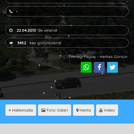
-
22.04.2013
'de eklendi
3452
kez görüntülendi
Firmayı Paylaş - Herkes Görsün
Hakkımızda
Foto Galeri
Harita
Video