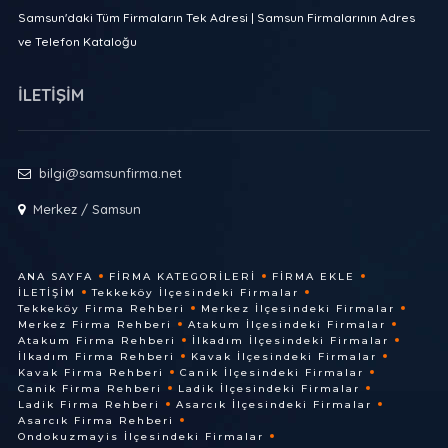
Samsun'daki Tüm Firmaların Tek Adresi | Samsun Firmalarının Adres
ve Telefon Kataloğu
İLETİŞİM
bilgi@samsunfirma.net
Merkez / Samsun
ANA SAYFA
FIRMA KATEGORILERI
FIRMA EKLE
İLETIŞIM
Tekkeköy İlçesindeki Firmalar
Tekkeköy Firma Rehberi
Merkez İlçesindeki Firmalar
Merkez Firma Rehberi
Atakum İlçesindeki Firmalar
Atakum Firma Rehberi
İlkadım İlçesindeki Firmalar
İlkadım Firma Rehberi
Kavak İlçesindeki Firmalar
Kavak Firma Rehberi
Canik İlçesindeki Firmalar
Canik Firma Rehberi
Ladik İlçesindeki Firmalar
Ladik Firma Rehberi
Asarcık İlçesindeki Firmalar
Asarcık Firma Rehberi
Ondokuzmayis İlçesindeki Firmalar