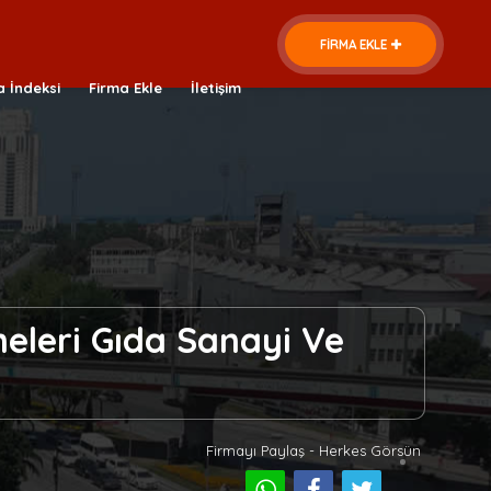
FİRMA EKLE
a İndeksi
Firma Ekle
İletişim
meleri Gıda Sanayi Ve
Firmayı Paylaş - Herkes Görsün