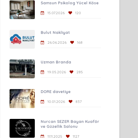
Samsun Psikolog Yücel Köse
15.07.2026
120
Bulut Nakliyat
26.06.2026
168
Uzman Branda
19.05.2026
285
DORE davetiye
10.01.2026
837
Nurcan SEZER Bayan Kuaför
ve Güzellik Salonu
11.11.2025
1127