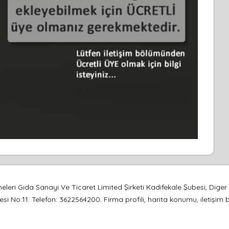
emeleri Gıda Sanayi Ve Ticaret Limited Şirketi Kadifekale Şubesi, Di
 No:11. Telefon: 3622564200. Firma profili, harita konumu, iletişim bi