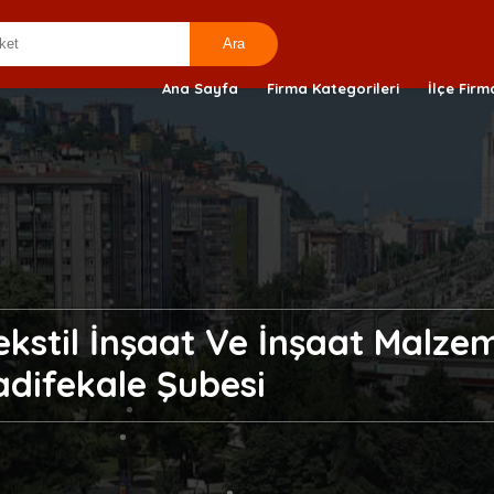
Ana Sayfa
Firma Kategorileri
İlçe Firm
Tekstil İnşaat Ve İnşaat Malze
adifekale Şubesi