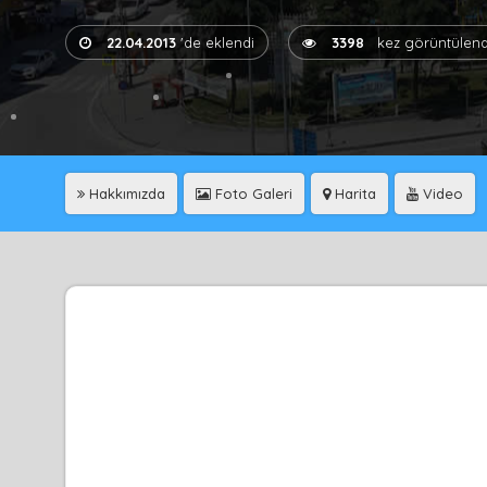
22.04.2013
'de eklendi
3398
kez görüntülend
Hakkımızda
Foto Galeri
Harita
Video