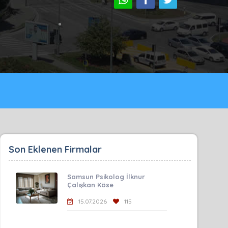
Son Eklenen Firmalar
Samsun Psikolog İlknur
Çalışkan Köse
15.07.2026
115