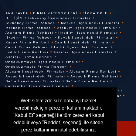
ANA SAYFA
FIRMA KATEGORILERI
FIRMA EKLE
İLETIŞIM
Tekkeköy İlçesindeki Firmalar
Tekkeköy Firma Rehberi
Merkez İlçesindeki Firmalar
Merkez Firma Rehberi
Atakum İlçesindeki Firmalar
Atakum Firma Rehberi
İlkadım İlçesindeki Firmalar
İlkadım Firma Rehberi
Kavak İlçesindeki Firmalar
Kavak Firma Rehberi
Canik İlçesindeki Firmalar
Canik Firma Rehberi
Ladik İlçesindeki Firmalar
Ladik Firma Rehberi
Asarcık İlçesindeki Firmalar
Asarcık Firma Rehberi
Ondokuzmayis İlçesindeki Firmalar
Ondokuzmayis Firma Rehberi
Alaçam İlçesindeki Firmalar
Alaçam Firma Rehberi
Ayvacık İlçesindeki Firmalar
Ayvacık Firma Rehberi
Bafra İlçesindeki Firmalar
Bafra Firma Rehberi
Çarşamba İlçesindeki Firmalar
Çarşamba Firma Rehberi
Terme İlçesindeki Firmalar
Terme Firma Rehberi
Vezirköprü İlçesindeki Firmalar
Web sitemizde size daha iyi hizmet
Vezirköprü Firma Rehberi
verebilmek için çerezler kullanılmaktadır.
"Kabul Et" seçeneği ile tüm çerezleri kabul
edebilir veya "Reddet" seçeneği ile sitede
çerez kullanımını iptal edebilirsiniz.