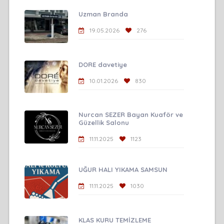
Uzman Branda
19.05.2026
276
DORE davetiye
10.01.2026
830
Nurcan SEZER Bayan Kuaför ve
Güzellik Salonu
11.11.2025
1123
UĞUR HALI YIKAMA SAMSUN
11.11.2025
1030
KLAS KURU TEMİZLEME