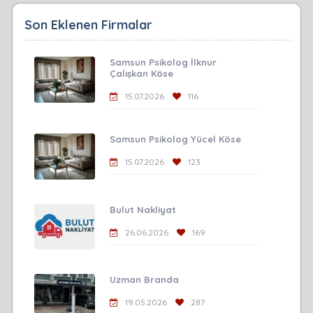
Son Eklenen Firmalar
Samsun Psikolog İlknur
Çalışkan Köse
15.07.2026
116
Samsun Psikolog Yücel Köse
15.07.2026
123
Bulut Nakliyat
26.06.2026
169
Uzman Branda
19.05.2026
287