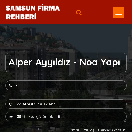
Alper Ayyıldız - Noa Yapı
-
22.04.2013
'de eklendi
3541
kez görüntülendi
Firmayı Paylaş - Herkes Görsün