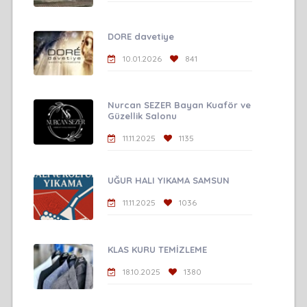
DORE davetiye
10.01.2026
841
Nurcan SEZER Bayan Kuaför ve
Güzellik Salonu
11.11.2025
1135
UĞUR HALI YIKAMA SAMSUN
11.11.2025
1036
KLAS KURU TEMİZLEME
18.10.2025
1380