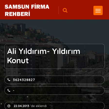
Ali Yıldırım- Yıldırım
Konut
3624328827
-
22.04.2013
'de eklendi