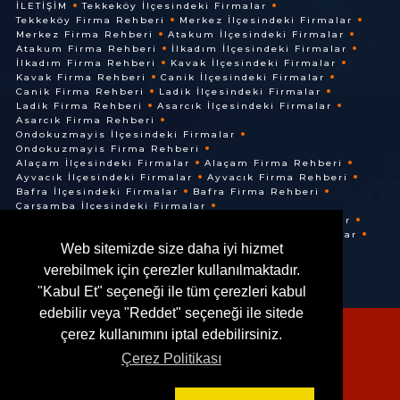
İLETIŞIM
Tekkeköy İlçesindeki Firmalar
Tekkeköy Firma Rehberi
Merkez İlçesindeki Firmalar
Merkez Firma Rehberi
Atakum İlçesindeki Firmalar
Atakum Firma Rehberi
İlkadım İlçesindeki Firmalar
İlkadım Firma Rehberi
Kavak İlçesindeki Firmalar
Kavak Firma Rehberi
Canik İlçesindeki Firmalar
Canik Firma Rehberi
Ladik İlçesindeki Firmalar
Ladik Firma Rehberi
Asarcık İlçesindeki Firmalar
Asarcık Firma Rehberi
Ondokuzmayis İlçesindeki Firmalar
Ondokuzmayis Firma Rehberi
Alaçam İlçesindeki Firmalar
Alaçam Firma Rehberi
Ayvacık İlçesindeki Firmalar
Ayvacık Firma Rehberi
Bafra İlçesindeki Firmalar
Bafra Firma Rehberi
Çarşamba İlçesindeki Firmalar
Çarşamba Firma Rehberi
Terme İlçesindeki Firmalar
Terme Firma Rehberi
Vezirköprü İlçesindeki Firmalar
Web sitemizde size daha iyi hizmet
Vezirköprü Firma Rehberi
verebilmek için çerezler kullanılmaktadır.
"Kabul Et" seçeneği ile tüm çerezleri kabul
edebilir veya "Reddet" seçeneği ile sitede
çerez kullanımını iptal edebilirsiniz.
Çerez Politikası
© @ 2016. Her Hakkı Saklıdır.