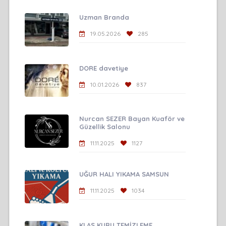
Uzman Branda
19.05.2026
285
DORE davetiye
10.01.2026
837
Nurcan SEZER Bayan Kuaför ve
Güzellik Salonu
11.11.2025
1127
UĞUR HALI YIKAMA SAMSUN
11.11.2025
1034
KLAS KURU TEMİZLEME