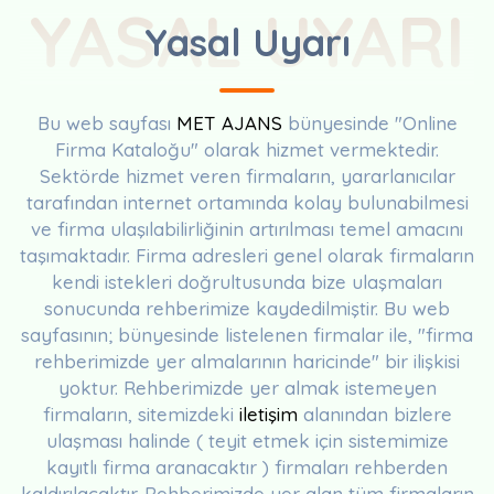
YASAL UYARI
Yasal Uyarı
Bu web sayfası
MET AJANS
bünyesinde "Online
Firma Kataloğu" olarak hizmet vermektedir.
Sektörde hizmet veren firmaların, yararlanıcılar
tarafından internet ortamında kolay bulunabilmesi
ve firma ulaşılabilirliğinin artırılması temel amacını
taşımaktadır. Firma adresleri genel olarak firmaların
kendi istekleri doğrultusunda bize ulaşmaları
sonucunda rehberimize kaydedilmiştir. Bu web
sayfasının; bünyesinde listelenen firmalar ile, "firma
rehberimizde yer almalarının haricinde" bir ilişkisi
yoktur. Rehberimizde yer almak istemeyen
firmaların, sitemizdeki
iletişim
alanından bizlere
ulaşması halinde ( teyit etmek için sistemimize
kayıtlı firma aranacaktır ) firmaları rehberden
kaldırılacaktır. Rehberimizde yer alan tüm firmaların