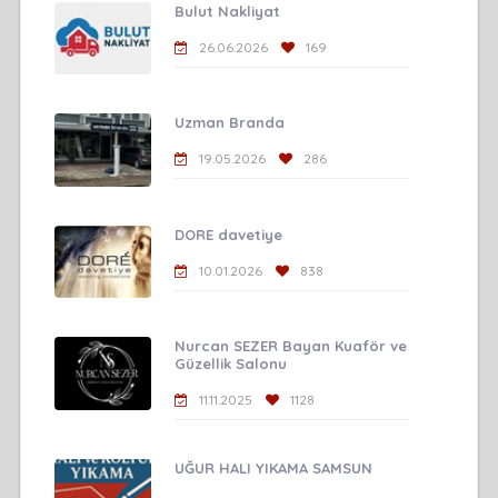
Bulut Nakliyat
26.06.2026
169
Uzman Branda
19.05.2026
286
DORE davetiye
10.01.2026
838
Nurcan SEZER Bayan Kuaför ve
Güzellik Salonu
11.11.2025
1128
UĞUR HALI YIKAMA SAMSUN