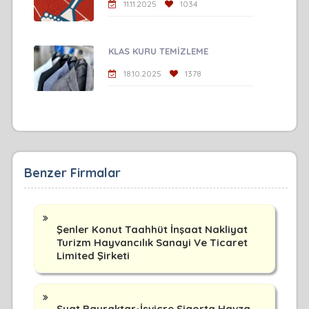
11.11.2025
1034
KLAS KURU TEMİZLEME
18.10.2025
1378
Benzer Firmalar
Şenler Konut Taahhüt İnşaat Nakliyat
Turizm Hayvancılık Sanayi Ve Ticaret
Limited Şirketi
Suat Bayraktar-İsviçre Sigorta Havza