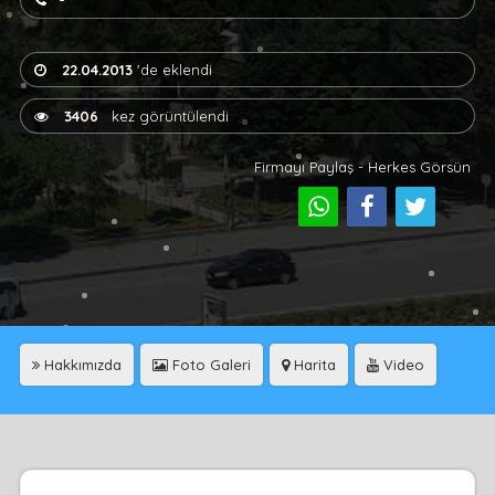
-
22.04.2013
'de eklendi
3406
kez görüntülendi
Firmayı Paylaş - Herkes Görsün
Hakkımızda
Foto Galeri
Harita
Video