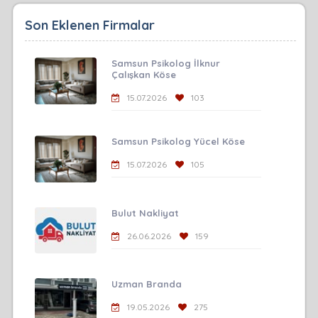
Son Eklenen Firmalar
Samsun Psikolog İlknur
Çalışkan Köse
15.07.2026
103
Samsun Psikolog Yücel Köse
15.07.2026
105
Bulut Nakliyat
26.06.2026
159
Uzman Branda
19.05.2026
275