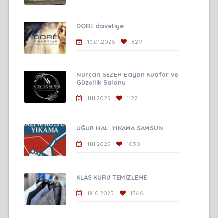
DORE davetiye
10.01.2026
829
Nurcan SEZER Bayan Kuaför ve
Güzellik Salonu
11.11.2025
1122
UĞUR HALI YIKAMA SAMSUN
11.11.2025
1030
KLAS KURU TEMİZLEME
18.10.2025
1366