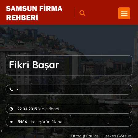
Fikri Başar
-
22.04.2013
'de eklendi
3486
kez görüntülendi
Firmayı Paylaş - Herkes Görsün